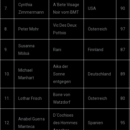
Cynthia
A´Bete Visage
7.
USA
90
Zimmermann
Noir vom BMT
Vic Des Deux
8.
Peter Mohr
Österreich
97
Pottois
Susanna
9.
Rani
Finnland
87
Mölsä
Aika der
Michael
10.
Sonne
Deutschland
89
Manhart
entgegen
Bone von
11.
Lothar Frisch
Österreich
80
Watzdorf
D´Cochises
Anabel Guerra
12.
des Hommes
Spanien
95
Manteca