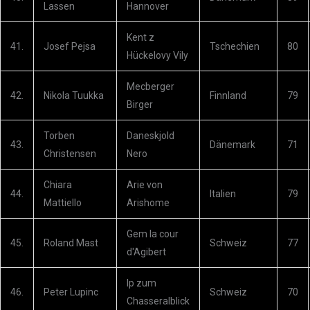
Lassen
Hannover
Kent z
41.
Josef Pejsa
Tschechien
80
Hückelovy Vily
Mecberger
42.
Nikola Tuukka
Finnland
79
Birger
Torben
Daneskjold
43.
Dänemark
71
Christensen
Nero
Chiara
Arie von
44.
Italien
79
Mattiello
Arishome
Gem la cour
45.
Roland Mast
Schweiz
77
d'Agibert
Ip zum
46.
Peter Lupinc
Schweiz
70
Chasseralblick