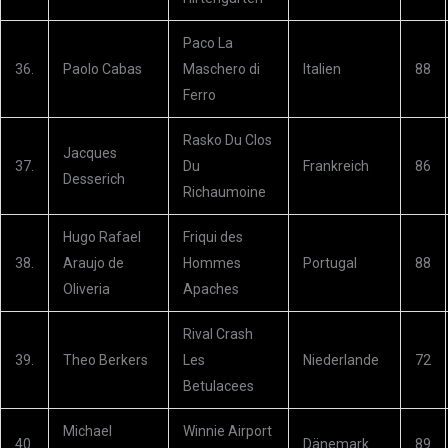
Paco La
36.
Paolo Cabas
Maschero di
Italien
88
Ferro
Rasko Du Clos
Jacques
37.
Du
Frankreich
86
Desserich
Richaumoine
Hugo Rafael
Friqui des
38.
Araujo de
Hommes
Portugal
88
Oliveria
Apaches
Rival Crash
39.
Theo Berkers
Les
Niederlande
72
Betulacees
Michael
Winnie Airport
40.
Dänemark
89