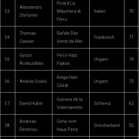
Picard La
Alessandro
53.
Maschera di
Italien
70
Stefanini
Ferro
Thomas
Rafale Des
54.
Frankreich
71
Cassier
Vents de Mer
Gyözö
Ferró-Házi
55.
Ungarn
74
Àrokszállasi
Pajkos
Belga Házi
56.
András Ocskó
Ungarn
73
Cézár
Guiness de la
57.
David Huber
Schweiz
62
Videmanette
Andreas
Gene vom
58.
Griechenland
92
Dimitriou
Haus Penz