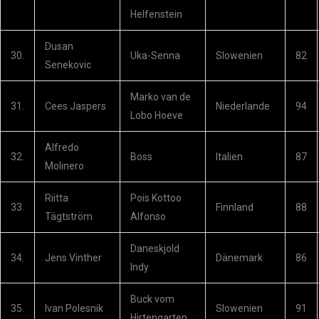
Helfenstein
Dusan
30.
Uka-Senna
Slowenien
82
Senekovic
Marko van de
31.
Cees Jaspers
Niederlande
94
Lobo Hoeve
Alfredo
32.
Boss
Italien
87
Molinero
Riitta
Pois Kottoo
33.
Finnland
88
Tägtström
Alfonso
Daneskjold
34.
Jens Vinther
Dänemark
86
Indy
Buck vom
35.
Ivan Polesnik
Slowenien
91
Hirtengarten