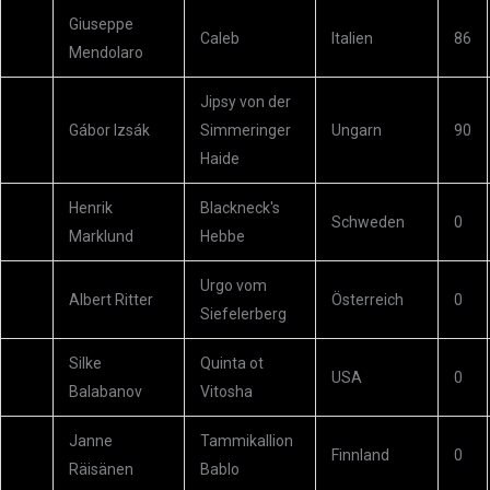
Giuseppe
Caleb
Italien
86
Mendolaro
Jipsy von der
Gábor Izsák
Simmeringer
Ungarn
90
Haide
Henrik
Blackneck's
Schweden
0
Marklund
Hebbe
Urgo vom
Albert Ritter
Österreich
0
Siefelerberg
Silke
Quinta ot
USA
0
Balabanov
Vitosha
Janne
Tammikallion
Finnland
0
Räisänen
Bablo