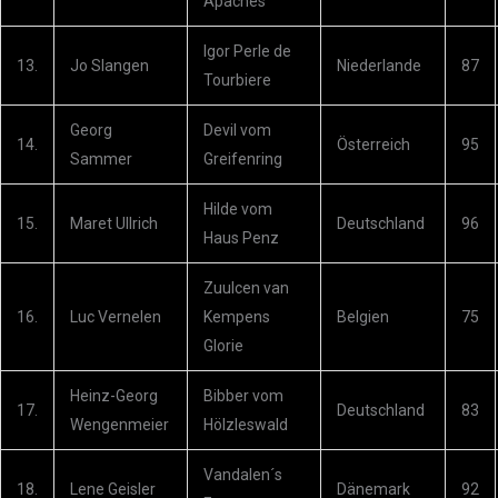
Apaches
Igor Perle de
13.
Jo Slangen
Niederlande
87
Tourbiere
Georg
Devil vom
14.
Österreich
95
Sammer
Greifenring
Hilde vom
15.
Maret Ullrich
Deutschland
96
Haus Penz
Zuulcen van
16.
Luc Vernelen
Kempens
Belgien
75
Glorie
Heinz-Georg
Bibber vom
17.
Deutschland
83
Wengenmeier
Hölzleswald
Vandalen´s
18.
Lene Geisler
Dänemark
92