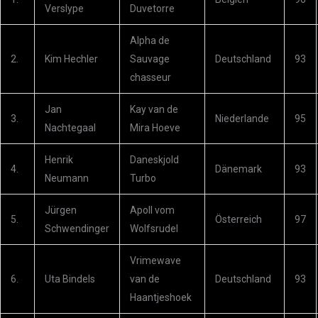
Verslype
Duvetorre
Alpha de
2.
Kim Hechler
Sauvage
Deutschland
93
chasseur
Jan
Kay van de
3.
Niederlande
95
Nachtegaal
Mira Hoeve
Henrik
Daneskjold
4.
Dänemark
93
Neumann
Turbo
Jürgen
Apoll vom
5.
Österreich
97
Schwendinger
Wolfsrudel
Vrimewave
6.
Uta Bindels
van de
Deutschland
93
Haantjeshoek