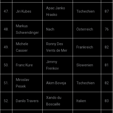
Apac Janko
47.
Jiri Kubes
Tschechien
87
Hrasko
Markus
48.
Nach
Österreich
76
Schwendinger
Michele
Ronny Des
49.
Frankreich
82
Cassier
Vents de Mer
Jimmy
50.
Franc Kure
Slowenien
81
Frenkov
Miroslav
51.
Akim Boveja
Tschechien
82
Pesek
Xando du
52.
Danilo Travers
Italien
83
Boscaille