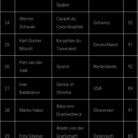
Spijker
Werner
Carack du
24.
Schweiz
92
Schwab
Colombophile
Karl-Günter
Koryphäe du
25.
Deutschland
91
Münch
Tisserand
Piet van der
26.
Sjoerd
Niederlande
92
Valk
Ivan
Qenny ot
27.
USA
89
Balabanov
Vitosha
Aika vom
28.
Marko Habic
Slowenien
91
Drachenherz
Aladin von der
29.
Fritz Steiner
Grafschaft
Österreich
83