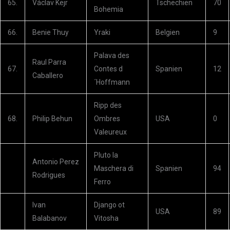
65.
Václav Kejr
Tschechien
70
Bohemia
66.
Benie Thuy
Yraki
Belgien
9
Palava des
Raul Parra
67.
Contes d
Spanien
12
Caballero
´Hoffmann
Ripp des
68.
Philip Behun
Ombres
USA
0
Valeureux
Pluto la
Antonio Perez
Maschera di
Spanien
94
Rodrigues
Ferro
Ivan
Django ot
USA
89
Balabanov
Vitosha