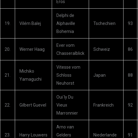
Eros
Delphi de
19.
Vilém Balej
Alphaville
Tschechien
93
Bohemia
Ever vom
20.
Werner Haag
Schweiz
86
Chasseralblick
Vitesse vom
Michiko
21.
Schloss
Japan
88
Yamaguchi
Neuhorst
Oui´ly Du
22.
Gilbert Guevel
Vieux
Frankreich
92
Marronnier
Arno van
23.
Harry Louwers
Gelders
Niederlande
91