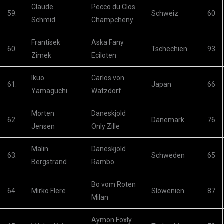
Claude
Pecco du Clos
59.
Schweiz
60
Schmid
Champcheny
Frantisek
Aska Fany
60.
Tschechien
93
Zimek
Eciloten
Ikuo
Carlos von
61.
Japan
66
Yamaguchi
Watzdorf
Morten
Daneskjold
62.
Dänemark
76
Jensen
Only Zille
Malin
Daneskjold
63.
Schweden
65
Bergstrand
Rambo
Bo vom Roten
64.
Mirko Flere
Slowenien
87
Milan
Aymon Foxly