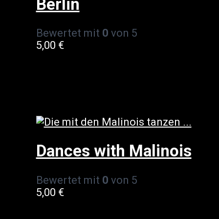
Berlin
Bewertet mit
0
von 5
5,00
€
Dances with Malinois
Bewertet mit
0
von 5
5,00
€