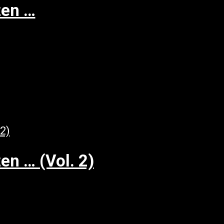
zen …
en … (Vol. 2)