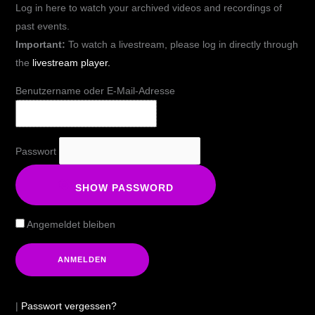
Log in here to watch your archived videos and recordings of
past events.
Important:
To watch a livestream, please log in directly through
the
livestream player.
Benutzername oder E-Mail-Adresse
Passwort
SHOW PASSWORD
Angemeldet bleiben
|
Passwort vergessen?